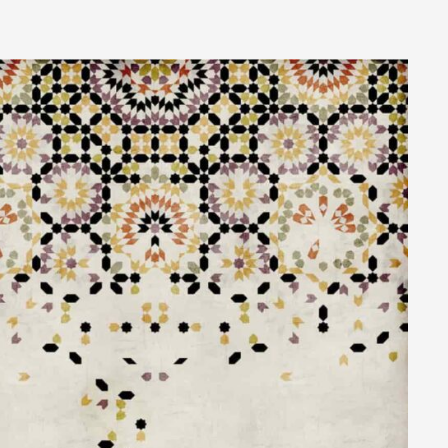
Acoustic Fiber
Tessuto di rivestimento tecnico Trevira CS
fonoassorbente con struttura a nido d’ape.
Sound-Absorbing Tecno Fiber
Tessuto tecnico decorativo di rivestimento in
fibra di vetro accoppiato ad uno speciale velo
alveolare adatto alla fonoassorbenza.
Scopri tutti i materiali disponibili
Chi siamo
L'azienda
Official Showroom