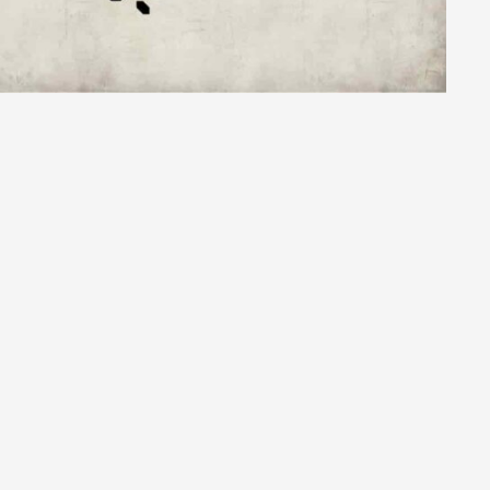
Artisti e Designer
Lavora con noi
Via Della Massera, 2
47016 Predappio (FC), Italy
commerciale@momenti-casa.
+39 0543 922982