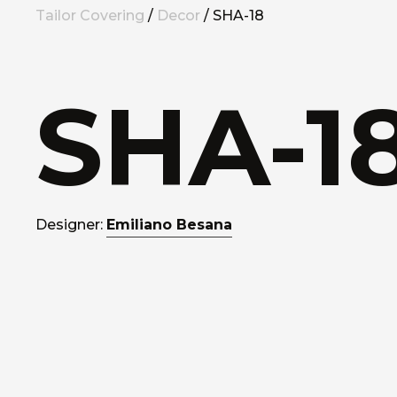
Tailor Covering
/
Decor
/ SHA-18
SHA-1
Designer:
Emiliano Besana