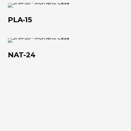
02
PLA-
Lavora con noi
15
PLA-15
Via Della Massera, 2
47016 Predappio (FC), Italy
NAT-
24
commerciale@momenti-
NAT-24
casa.it
+39 0543 922982