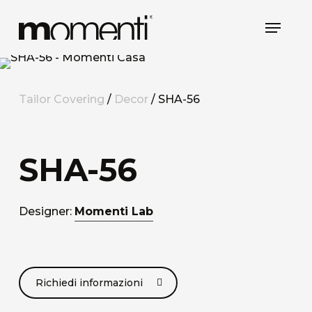
Skip
Menu
to
main
content
Tailor Covering
/
Decor
/ SHA-56
SHA-56
Designer:
Momenti Lab
Richiedi informazioni