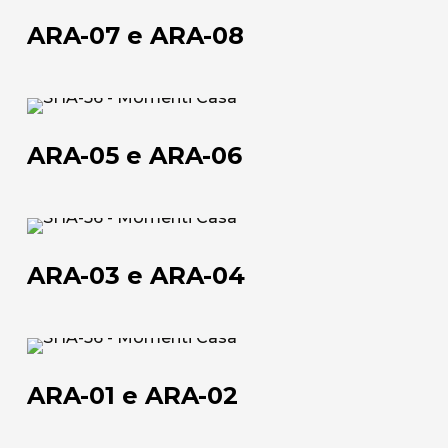
07
ARA-07 e ARA-08
e
ARA-
08
ARA-
05
ARA-05 e ARA-06
e
ARA-
06
ARA-
03
ARA-03 e ARA-04
e
ARA-
Chi siamo
04
ARA-
L'azienda
01
ARA-01 e ARA-02
Official Showroom
e
ARA-
Artisti e Designer