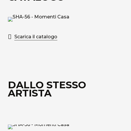
Tessuto tecnico decorativo di rivestimento in
fibra di vetro accoppiato ad uno speciale velo
alveolare adatto alla fonoassorbenza.
Scopri tutti i materiali disponibili
Scarica il catalogo
DALLO STESSO
ARTISTA
ARA-