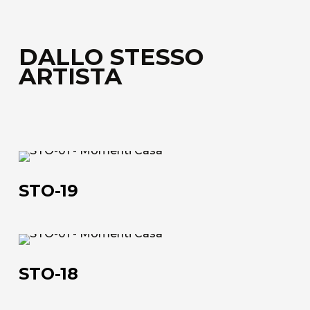
DALLO STESSO
ARTISTA
STO-
19
STO-19
STO-
18
STO-18
Chi siamo