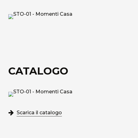
Tessuto tecnico decorativo di rivestimento in
fibra di vetro.
Acoustic Fiber
Tessuto di rivestimento tecnico Trevira CS
fonoassorbente con struttura a nido d’ape.
Sound-Absorbing Tecno Fiber
CATALOGO
Tessuto tecnico decorativo di rivestimento in
fibra di vetro accoppiato ad uno speciale velo
alveolare adatto alla fonoassorbenza.
Scopri tutti i materiali disponibili
Scarica il catalogo