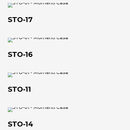
STO-
L'azienda
17
STO-17
Official Showroom
Artisti e Designer
STO-
Lavora con noi
16
STO-16
Via Della Massera, 2
47016 Predappio (FC), Italy
STO-
11
commerciale@momenti-
STO-11
casa.it
+39 0543 922982
STO-
14
STO-14