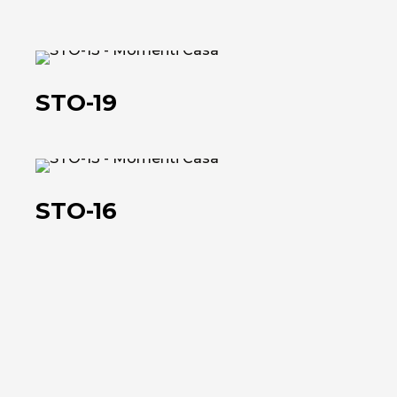
STO-
19
STO-19
STO-
16
STO-16