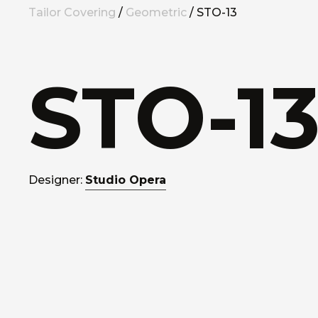
Tailor Covering
/
Geometric
/ STO-13
STO-1
Designer:
Studio Opera