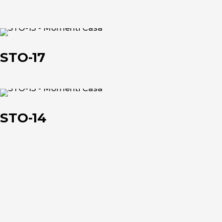
STO-
17
STO-17
STO-
14
STO-14