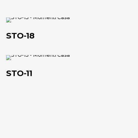
STO-
18
STO-18
STO-
11
STO-11