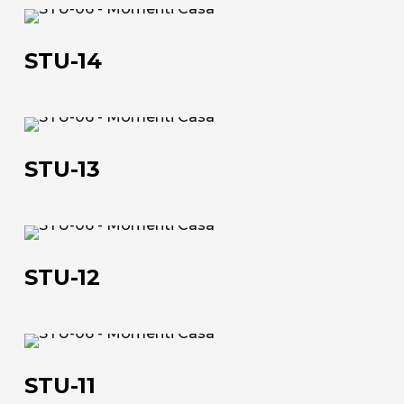
STU-
L'azienda
14
STU-14
Official Showroom
Artisti e Designer
STU-
Lavora con noi
13
STU-13
Via Della Massera, 2
47016 Predappio (FC), Italy
STU-
12
commerciale@momenti-
STU-12
casa.it
+39 0543 922982
STU-
11
STU-11