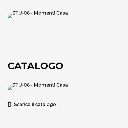
Tessuto tecnico decorativo di rivestimento in
fibra di vetro.
Acoustic Fiber
Tessuto di rivestimento tecnico Trevira CS
fonoassorbente con struttura a nido d’ape.
Sound-Absorbing Tecno Fiber
CATALOGO
Tessuto tecnico decorativo di rivestimento in
fibra di vetro accoppiato ad uno speciale velo
alveolare adatto alla fonoassorbenza.
Scopri tutti i materiali disponibili
Scarica il catalogo