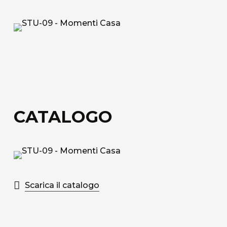
Tessuto tecnico decorativo di rivestimento in
fibra di vetro.
Acoustic Fiber
Tessuto di rivestimento tecnico Trevira CS
fonoassorbente con struttura a nido d’ape.
Sound-Absorbing Tecno Fiber
CATALOGO
Tessuto tecnico decorativo di rivestimento in
fibra di vetro accoppiato ad uno speciale velo
alveolare adatto alla fonoassorbenza.
Scopri tutti i materiali disponibili
Scarica il catalogo