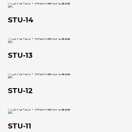
STU-
L'azienda
14
STU-14
Official Showroom
Artisti e Designer
STU-
Lavora con noi
13
STU-13
Via Della Massera, 2
47016 Predappio (FC), Italy
STU-
12
commerciale@momenti-
STU-12
casa.it
+39 0543 922982
STU-
11
STU-11