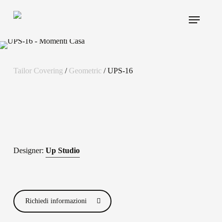
Skip
Menu
to
main
content
Tailor Covering
/
Geometric
/ UPS-16
Designer:
Up Studio
Richiedi informazioni