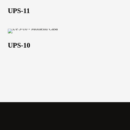
Lavora con noi
11
UPS-11
Via Della Massera, 2
47016 Predappio (FC),
UPS-
Italy
10
UPS-10
commerciale@momenti-
casa.it
+39 0543 922982