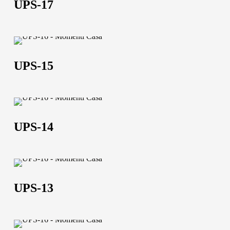
UPS-17
UPS-
15
UPS-15
UPS-
14
UPS-14
Chi siamo
UPS-
L'azienda
13
UPS-13
Official Showroom
Artisti e Designer
UPS-