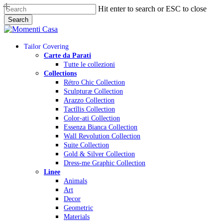
Skip
Hit enter to search or ESC to close
to
Search
main
Close
content
Search
Menu
Tailor Covering
Carte da Parati
Tutte le collezioni
Collections
Rétro Chic Collection
Sculpturæ Collection
Arazzo Collection
Tactĩlis Collection
Color-ati Collection
Essenza Bianca Collection
Wall Revolution Collection
Suite Collection
Gold & Silver Collection
Dress-me Graphic Collection
Linee
Animals
Art
Decor
Geometric
Materials