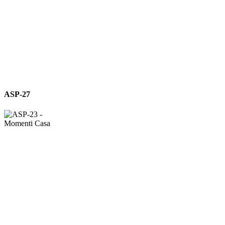
ASP-
ASP-27
27