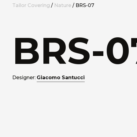
Tailor Covering
/
Nature
/ BRS-07
BRS-0
Designer:
Giacomo Santucci