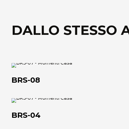
DALLO STESSO 
BRS-
08
BRS-08
BRS-
04
BRS-04