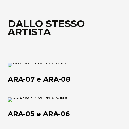
DALLO STESSO
ARTISTA
ARA-
07
ARA-07 e ARA-08
e
ARA-
08
ARA-
05
ARA-05 e ARA-06
e
ARA-
Chi siamo