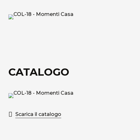
Tessuto tecnico decorativo di rivestimento in
fibra di vetro.
Acoustic Fiber
Tessuto di rivestimento tecnico Trevira CS
fonoassorbente con struttura a nido d’ape.
Sound-Absorbing Tecno Fiber
CATALOGO
Tessuto tecnico decorativo di rivestimento in
fibra di vetro accoppiato ad uno speciale velo
alveolare adatto alla fonoassorbenza.
Scopri tutti i materiali disponibili
Scarica il catalogo