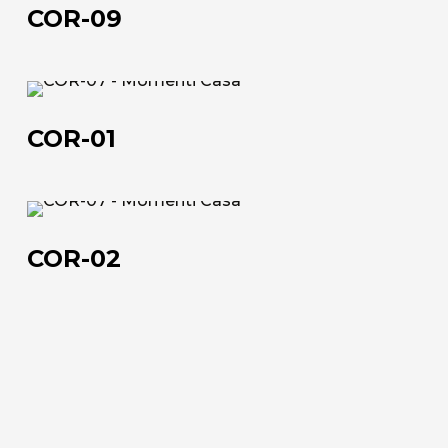
09
COR-09
casa.it
+39 0543 922982
COR-
01
COR-01
COR-
02
COR-02