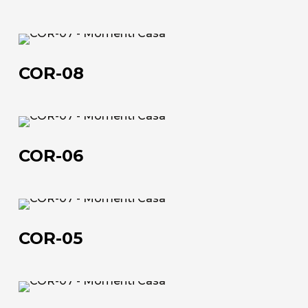
COR-
08
COR-08
Chi siamo
L'azienda
COR-
06
Official Showroom
COR-06
Artisti e Designer
Lavora con noi
COR-
05
COR-05
Via Della Massera, 2
47016 Predappio (FC), Italy
COR-
commerciale@momenti-