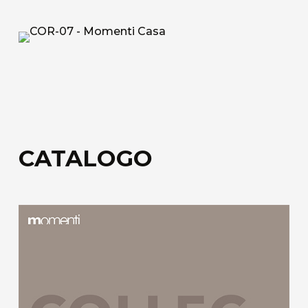
Tessuto tecnico decorativo di rivestimento in
fibra di vetro.
Acoustic Fiber
Tessuto di rivestimento tecnico Trevira CS
fonoassorbente con struttura a nido d’ape.
Sound-Absorbing Tecno Fiber
CATALOGO
Tessuto tecnico decorativo di rivestimento in
fibra di vetro accoppiato ad uno speciale velo
alveolare adatto alla fonoassorbenza.
Scopri tutti i materiali disponibili