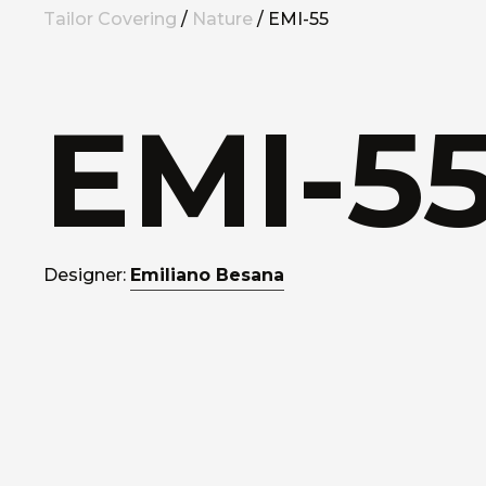
Tailor Covering
/
Nature
/ EMI-55
EMI-5
Designer:
Emiliano Besana