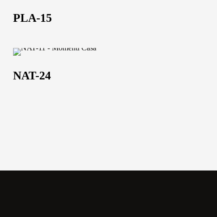
Lavora con noi
15
PLA-15
Via Della Massera, 2
47016 Predappio (FC),
NAT-
Italy
24
NAT-24
commerciale@momenti-
casa.it
+39 0543 922982