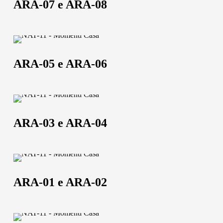
ARA-07 e ARA-08
e
ARA-
08
ARA-
05
ARA-05 e ARA-06
e
ARA-
06
ARA-
03
ARA-03 e ARA-04
e
ARA-
Chi siamo
04
ARA-
L'azienda
01
ARA-01 e ARA-02
Official Showroom
e
ARA-
Artisti e Designer
02
PLA-