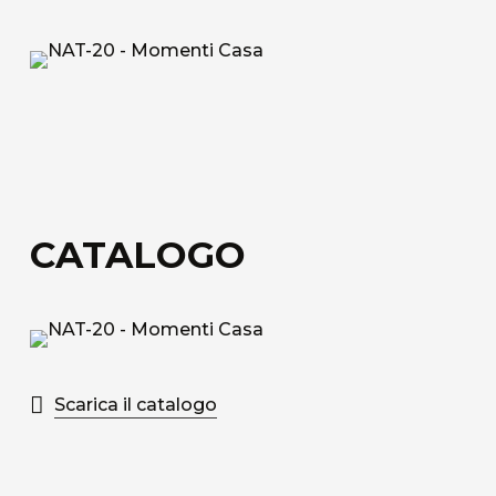
Tessuto tecnico decorativo di rivestimento in
fibra di vetro.
Acoustic Fiber
Tessuto di rivestimento tecnico Trevira CS
fonoassorbente con struttura a nido d’ape.
Sound-Absorbing Tecno Fiber
CATALOGO
Tessuto tecnico decorativo di rivestimento in
fibra di vetro accoppiato ad uno speciale velo
alveolare adatto alla fonoassorbenza.
Scopri tutti i materiali disponibili
Scarica il catalogo