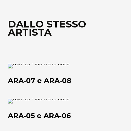
DALLO STESSO
ARTISTA
ARA-
07
ARA-07 e ARA-08
e
ARA-
08
ARA-
05
ARA-05 e ARA-06
e
ARA-
Chi siamo