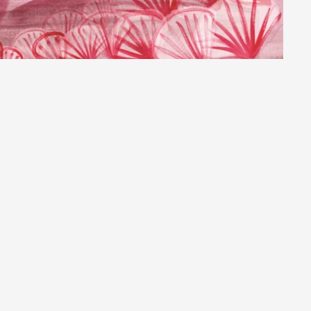
Artisti e Designer
Lavora con noi
Via Della Massera, 2
47016 Predappio (FC), Italy
commerciale@momenti-casa.
+39 0543 922982