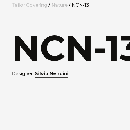
Tailor Covering
/
Nature
/ NCN-13
NCN-1
Designer:
Silvia Nencini