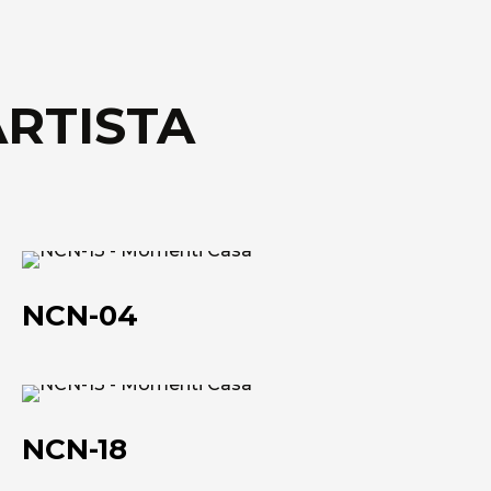
ARTISTA
NCN-
04
NCN-04
NCN-
18
NCN-18