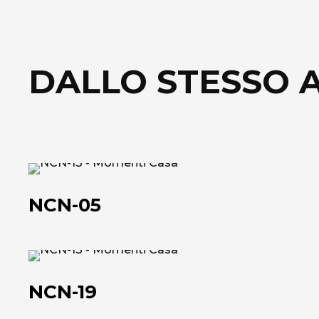
DALLO STESSO 
NCN-
05
NCN-05
NCN-
19
NCN-19