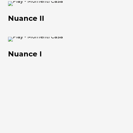
+39 0543 922982
Nuance
II
Nuance II
Nuance
I
Nuance I