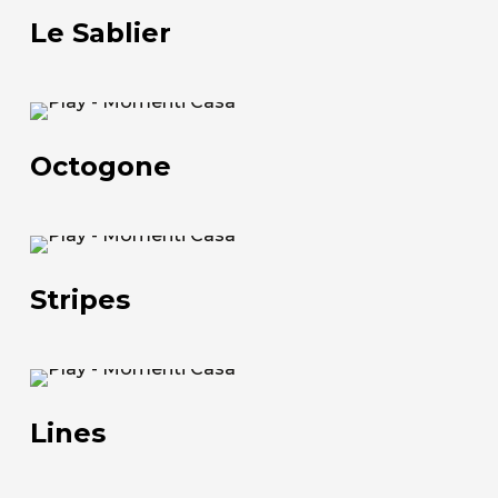
Sablier
Le Sablier
Chi siamo
Octogone
L'azienda
Octogone
Official Showroom
Artisti e Designer
Stripes
Lavora con noi
Stripes
Via Della Massera, 2
47016 Predappio (FC), Italy
Lines
Lines
commerciale@momenti-
casa.it