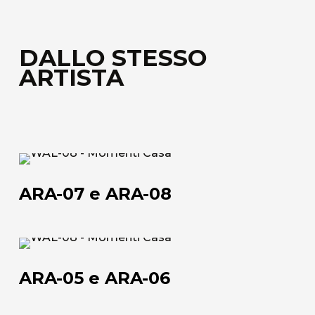
DALLO STESSO
ARTISTA
ARA-
07
ARA-07 e ARA-08
e
ARA-
08
ARA-
05
ARA-05 e ARA-06
e
ARA-
Chi siamo