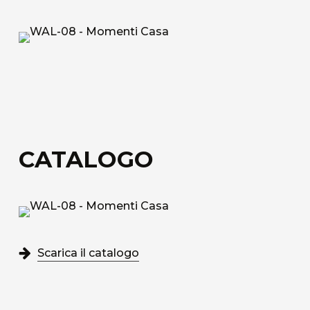
Tessuto tecnico decorativo di rivestimento in
fibra di vetro.
Acoustic Fiber
Tessuto di rivestimento tecnico Trevira CS
fonoassorbente con struttura a nido d’ape.
Sound-Absorbing Tecno Fiber
CATALOGO
Tessuto tecnico decorativo di rivestimento in
fibra di vetro accoppiato ad uno speciale velo
alveolare adatto alla fonoassorbenza.
Scopri tutti i materiali disponibili
Scarica il catalogo