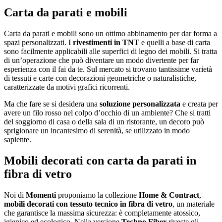
Carta da parati e mobili
Carta da parati e mobili sono un ottimo abbinamento per dar forma a
spazi personalizzati. I
rivestimenti in TNT
e quelli a base di carta
sono facilmente applicabili alle superfici di legno dei mobili. Si tratta
di un’operazione che può diventare un modo divertente per far
esperienza con il fai da te. Sul mercato si trovano tantissime varietà
di tessuti e carte con decorazioni geometriche o naturalistiche,
caratterizzate da motivi grafici ricorrenti.
Ma che fare se si desidera una
soluzione personalizzata
e creata per
avere un filo rosso nel colpo d’occhio di un ambiente? Che si tratti
del soggiorno di casa o della sala di un ristorante, un decoro può
sprigionare un incantesimo di serenità, se utilizzato in modo
sapiente.
Mobili decorati con carta da parati in
fibra di vetro
Noi di
Momenti
proponiamo la collezione
Home & Contract
,
mobili decorati con tessuto tecnico in fibra di vetro
, un materiale
che garantisce la massima sicurezza: è completamente atossico,
igienico ed ecologico. Nella versione
Techno Fiber
riveste gli