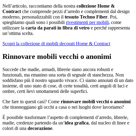
Nell’articolo, raccontiamo della nostra
collezione Home &
Contract
che comprende pezzi d’arredo e complementi dal design
moderno, personalizzabili con il
tessuto Techno Fiber
. Poi,
spieghiamo quali sono i possibili
rivestimenti per mobili
, come
utilizzare la
carta da parati in fibra di vetro
e perché rappresenta
un’ottima scelta.
Scopri la collezione di mobili decorati Home & Contract
Rinnovare mobili vecchi o anonimi
Succede che madie, armadi, librerie siano ancora robusti e
funzionali, ma emanino una sorta di segnale di stanchezza. Non
soddisfano più il nostro sguardo vivace. Ci siamo annoiati di un dato
insieme, di uno stato di cose, di certe tonalità, certi angoli di luci e
ombre, certi lievi smottamenti delle superfici.
Che fare in questi casi? Come
rinnovare mobili vecchi o anonimi
che tiranneggiano gli occhi a casa o nei luoghi dove lavoriamo?
È possibile trasformare l’aspetto di complementi d’arredo, librerie,
madie, credenze partendo da un’
idea grafica
, dal nucleo di linee e
colori di una
decorazione
.