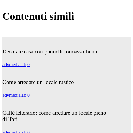
Contenuti simili
Decorare
casa
con
Decorare casa con pannelli fonoassorbenti
pannelli
fonoassorbenti
advmedialab
0
Come
arredare
un
Come arredare un locale rustico
locale
rustico
advmedialab
0
Caffè
letterario:
come
Caffè letterario: come arredare un locale pieno
arredare
di libri
un
locale
advmedialab
0
pieno