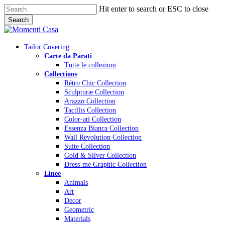
Skip
Hit enter to search or ESC to close
to
Search
main
Close
content
Search
Menu
Tailor Covering
Carte da Parati
Tutte le collezioni
Collections
Rétro Chic Collection
Sculpturæ Collection
Arazzo Collection
Tactĩlis Collection
Color-ati Collection
Essenza Bianca Collection
Wall Revolution Collection
Suite Collection
Gold & Silver Collection
Dress-me Graphic Collection
Linee
Animals
Art
Decor
Geometric
Materials