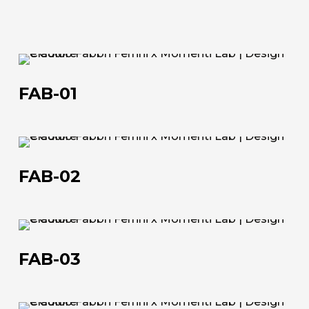
FAB-
01
Chi siamo
FAB-01
L'azienda
FAB-
Official Showroom
02
FAB-02
Artisti e Designer
Lavora con noi
FAB-
Via Della Massera, 2
03
FAB-03
47016 Predappio (FC), Italy
commerciale@momenti-