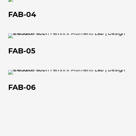
FAB-
casa.it
04
+39 0543 922982
FAB-04
FAB-
05
FAB-05
FAB-
06
FAB-06