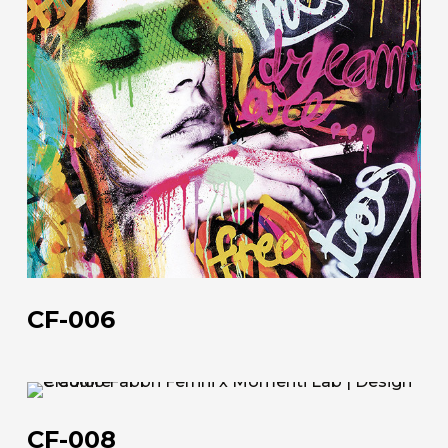
CF-006
CF-
008
CF-008