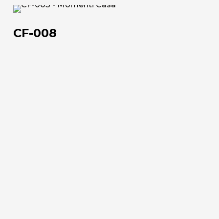
CF-
Chi siamo
008
CF-008
L'azienda
Official Showroom
Artisti e Designer
Lavora con noi
Via Della Massera, 2
47016 Predappio (FC), Italy
commerciale@momenti-
casa.it
+39 0543 922982