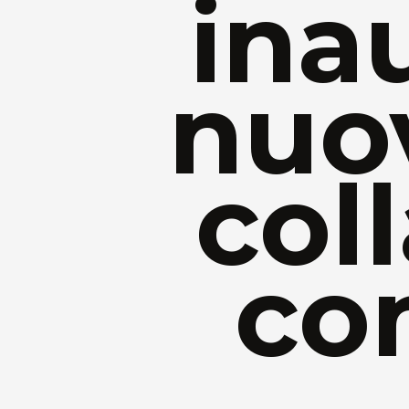
ina
nuov
col
co