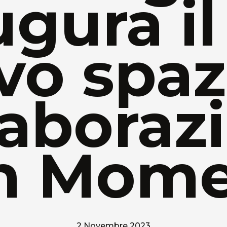
ugura il
o spaz
laboraz
n Mome
2 Novembre 2023