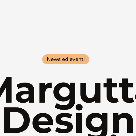
News ed eventi
Margutt
Design