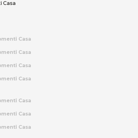
Artisti e Designer
Lavora con noi
Via Della Massera, 2
47016 Predappio (FC), Italy
commerciale@momenti-casa.
+39 0543 922982