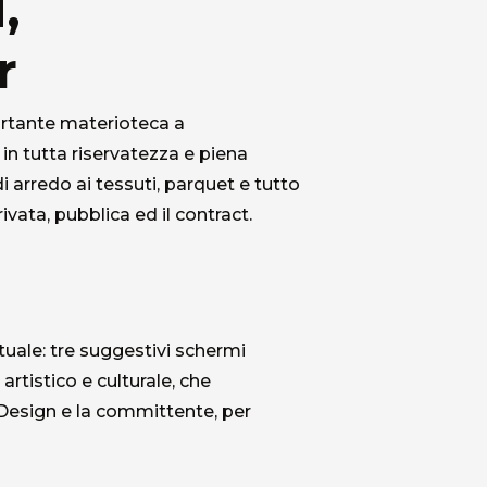
,
r
portante materioteca a
in tutta riservatezza e piena
 arredo ai tessuti, parquet e tutto
ivata, pubblica ed il contract.
tuale: tre suggestivi schermi
Chi siamo
artistico e culturale, che
a Design e la committente, per
L'azienda
Official Showroom