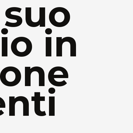
 suo
io in
ione
nti