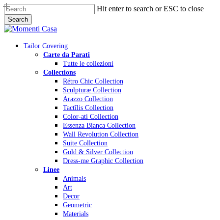
Skip
Hit enter to search or ESC to close
to
Search
main
Close
content
Search
Menu
Tailor Covering
Carte da Parati
Tutte le collezioni
Collections
Rétro Chic Collection
Sculpturæ Collection
Arazzo Collection
Tactĩlis Collection
Color-ati Collection
Essenza Bianca Collection
Wall Revolution Collection
Suite Collection
Gold & Silver Collection
Dress-me Graphic Collection
Linee
Animals
Art
Decor
Geometric
Materials