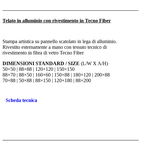
Telato in alluminio con rivestimento in Tecno Fiber
Stampa artistica su pannello scatolato in lega di alluminio.
Rivestito esternamente a mano con tessuto tecnico di
rivestimento in fibra di vetro Tecno Fiber
DIMENSIONI STANDARD / SIZE
(L/W X A/H)
50×50 | 88×88 | 120×120 | 150×150
88×70 | 88×50 | 160×60 | 150×88 | 180×120 | 200×88
70×88 | 50×88 | 88×150 | 120×180 | 88×200
Scheda tecnica