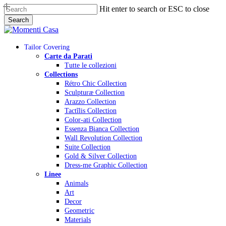
Skip
Hit enter to search or ESC to close
to
Search
main
Close
content
Search
Menu
Tailor Covering
Carte da Parati
Tutte le collezioni
Collections
Rétro Chic Collection
Sculpturæ Collection
Arazzo Collection
Tactĩlis Collection
Color-ati Collection
Essenza Bianca Collection
Wall Revolution Collection
Suite Collection
Gold & Silver Collection
Dress-me Graphic Collection
Linee
Animals
Art
Decor
Geometric
Materials