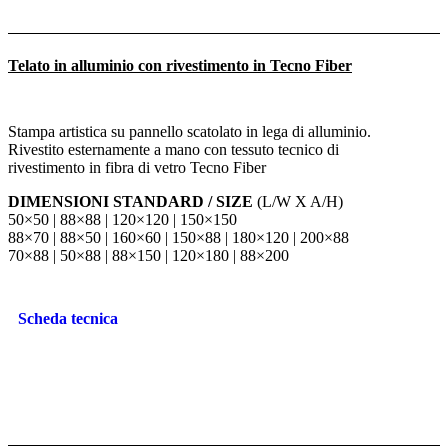
Telato in alluminio con rivestimento in Tecno Fiber
Stampa artistica su pannello scatolato in lega di alluminio.
Rivestito esternamente a mano con tessuto tecnico di
rivestimento in fibra di vetro Tecno Fiber
DIMENSIONI STANDARD / SIZE
(L/W X A/H)
50×50 | 88×88 | 120×120 | 150×150
88×70 | 88×50 | 160×60 | 150×88 | 180×120 | 200×88
70×88 | 50×88 | 88×150 | 120×180 | 88×200
Scheda tecnica