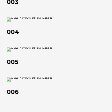
003
004
004
Chi siamo
005
L'azienda
005
Official Showroom
Artisti e Designer
006
Lavora con noi
006
Via Della Massera, 2
47016 Predappio (FC), Italy