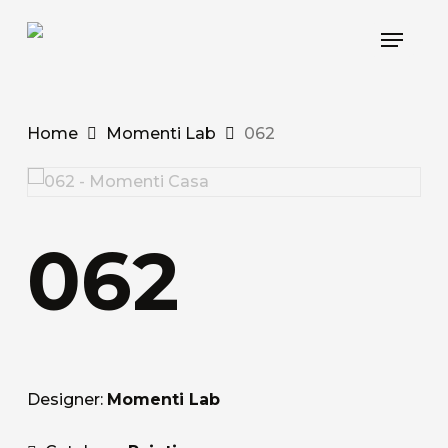
Skip
Menu
to
main
content
Home
Momenti Lab
062
062
Designer:
Momenti Lab