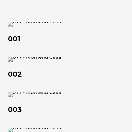
Scheda tecnica
200x100
102,5x52,5 | 152,5x102,5 | 182,5x122,5 | 202,5x102,5
70x90 | 50x100 | 100x150 | 120x180 | 100x200
52,5x102,5 | 102,5x152,5 | 120,5x182,5 | 102,5x202,5
001
Scheda tecnica
Scheda tecnica
001
002
002
003
003
Chi siamo
L'azienda
004