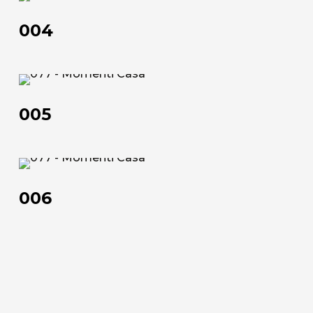
Official Showroom
004
Artisti e Designer
Lavora con noi
005
Via Della Massera, 2
005
47016 Predappio (FC), Italy
commerciale@momenti-
006
casa.it
006
+39 0543 922982