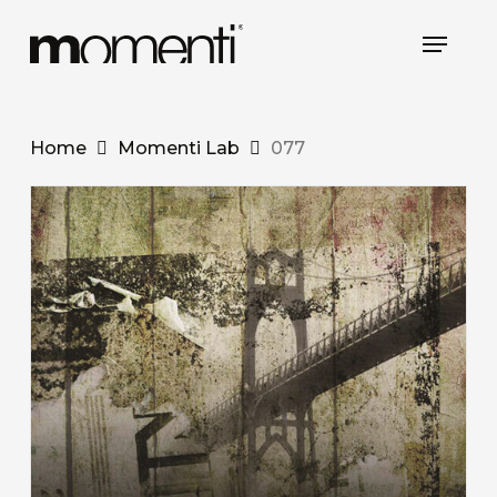
Skip
Menu
to
main
content
Home
Momenti Lab
077