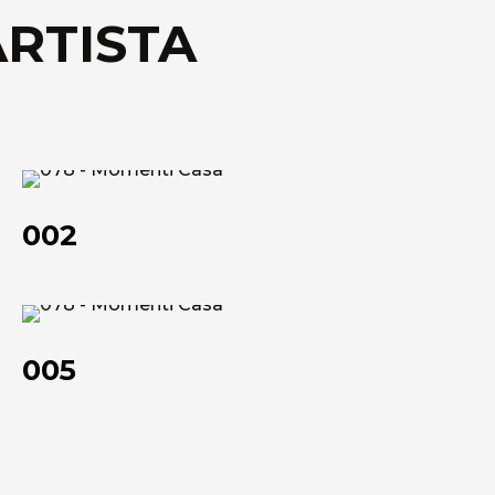
ARTISTA
Scheda tecnica
002
002
005
005