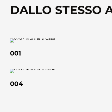
DALLO STESSO 
001
001
004
004