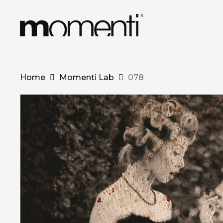
Skip
to
main
content
Home
Momenti Lab
078