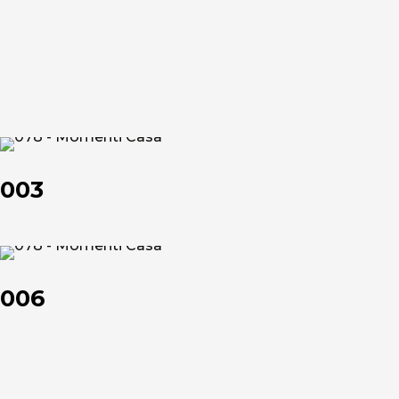
Chi siamo
003
L'azienda
003
Official Showroom
Artisti e Designer
006
006
Lavora con noi