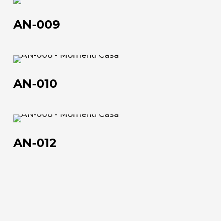
AN-
Official Showroom
009
AN-009
Artisti e Designer
Lavora con noi
AN-
010
Via Della Massera, 2
AN-010
47016 Predappio (FC), Italy
commerciale@momenti-
AN-
casa.it
012
AN-012
+39 0543 922982