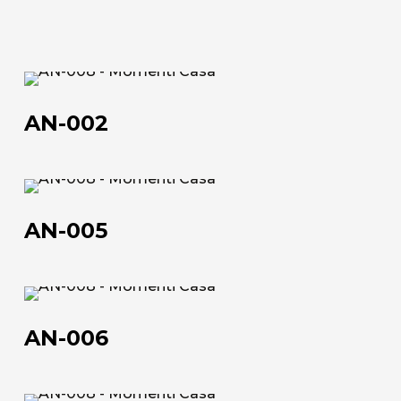
Scheda tecnica
200x100
102,5x52,5 | 152,5x102,5 | 182,5x122,5 | 202,5x102,5
70x90 | 50x100 | 100x150 | 120x180 | 100x200
52,5x102,5 | 102,5x152,5 | 120,5x182,5 | 102,5x202,5
AN-
Scheda tecnica
Scheda tecnica
002
AN-002
AN-
005
AN-005
AN-
006
AN-006
Chi siamo
L'azienda