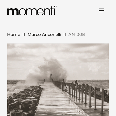
Skip
Menu
to
main
content
Home
Marco Anconelli
AN-008