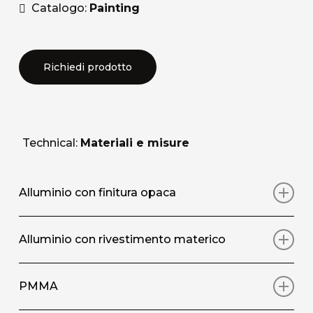
Catalogo:
Painting
Richiedi prodotto
Technical:
Materiali e misure
Alluminio con finitura opaca
Stampa artistica su pannello in alluminio con
Alluminio con rivestimento materico
rivestimento protettivo superficiale opaco
Stampa artistica su pannello in alluminio, con
PMMA
DIMENSIONI STANDARD / SIZE
(L/W X A/H)
rivestimento materico superficiale applicato
50×50 | 100×100 | 120×120 | 150×150