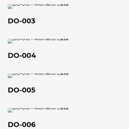
Chi siamo
DO-
L'azienda
003
DO-003
Official Showroom
Artisti e Designer
DO-
Lavora con noi
004
DO-004
Via Della Massera, 2
47016 Predappio (FC), Italy
DO-
005
commerciale@momenti-
DO-005
casa.it
+39 0543 922982
DO-
006
DO-006