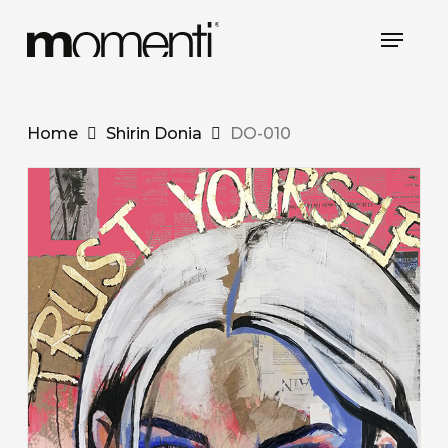
Skip
Menu
to
main
content
Home
Shirin Donia
DO-010