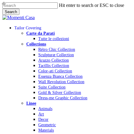
Skip
Hit enter to search or ESC to close
to
Search
main
Close
content
Search
Menu
Tailor Covering
Carte da Parati
Tutte le collezioni
Collections
Rétro Chic Collection
Sculpturæ Collection
Arazzo Collection
Tactĩlis Collection
Color-ati Collection
Essenza Bianca Collection
Wall Revolution Collection
Suite Collection
Gold & Silver Collection
Dress-me Graphic Collection
Linee
Animals
Art
Decor
Geometric
Materials