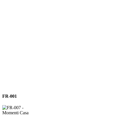
FR-
FR-001
001