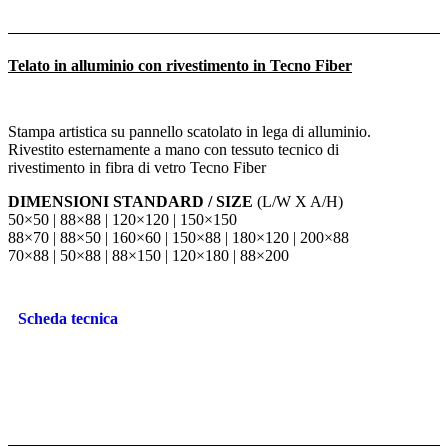
Telato in alluminio con rivestimento in Tecno Fiber
Stampa artistica su pannello scatolato in lega di alluminio.
Rivestito esternamente a mano con tessuto tecnico di
rivestimento in fibra di vetro Tecno Fiber
DIMENSIONI STANDARD / SIZE
(L/W X A/H)
50×50 | 88×88 | 120×120 | 150×150
88×70 | 88×50 | 160×60 | 150×88 | 180×120 | 200×88
70×88 | 50×88 | 88×150 | 120×180 | 88×200
Scheda tecnica