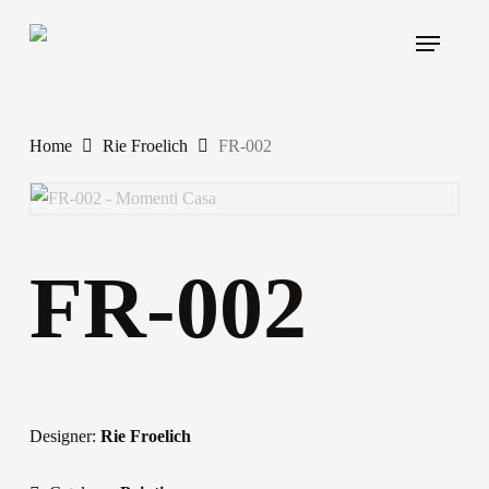
Skip
Menu
to
main
content
Home
Rie Froelich
FR-002
FR-002
Designer:
Rie Froelich