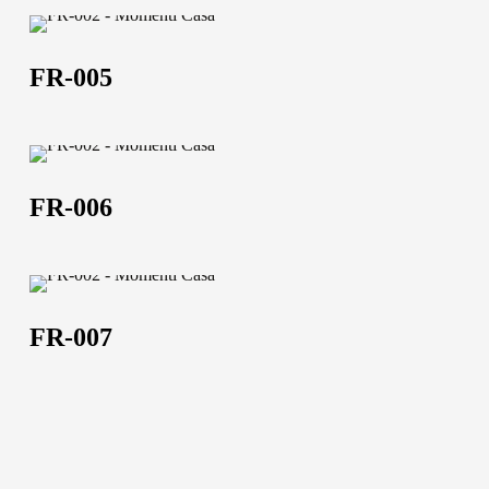
FR-
005
FR-005
FR-
Chi siamo
006
FR-006
L'azienda
Official Showroom
FR-
Artisti e Designer
007
FR-007
Lavora con noi
Via Della Massera, 2
47016 Predappio (FC),
Italy