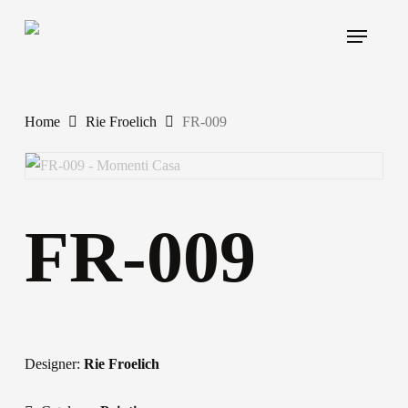
Skip
Menu
to
main
content
Home
Rie Froelich
FR-009
FR-009
Designer:
Rie Froelich