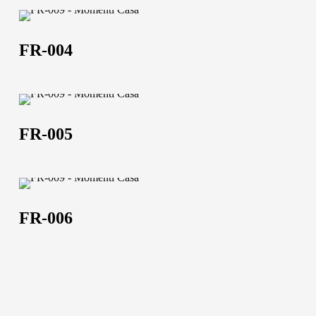
FR-
004
FR-004
FR-
Chi siamo
005
FR-005
L'azienda
Official Showroom
FR-
Artisti e Designer
006
FR-006
Lavora con noi
Via Della Massera, 2
47016 Predappio (FC),
Italy