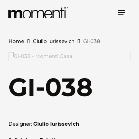
Skip
Menu
to
main
content
Home
Giulio Iurissevich
GI-038
GI-038
Designer:
Giulio Iurissevich