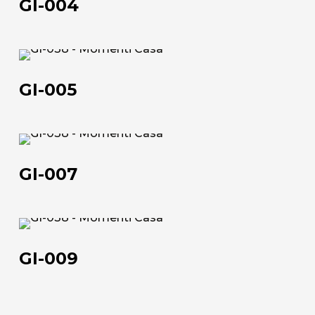
GI-004
GI-
005
GI-005
Chi siamo
GI-
007
L'azienda
GI-007
Official Showroom
Artisti e Designer
GI-
009
Lavora con noi
GI-009
Via Della Massera, 2
47016 Predappio (FC), Italy