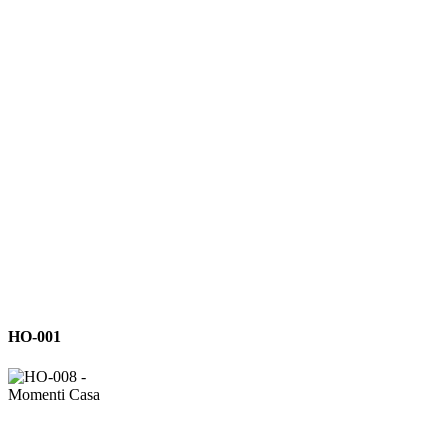
HO-
HO-001
001