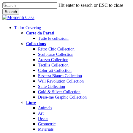
Skip
Hit enter to search or ESC to close
to
Search
main
Close
content
Search
Menu
Tailor Covering
Carte da Parati
Tutte le collezioni
Collections
Rétro Chic Collection
Sculpturæ Collection
Arazzo Collection
Tactĩlis Collection
Color-ati Collection
Essenza Bianca Collection
Wall Revolution Collection
Suite Collection
Gold & Silver Collection
Dress-me Graphic Collection
Linee
Animals
Art
Decor
Geometric
Materials