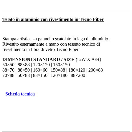
Telato in alluminio con rivestimento in Tecno Fiber
Stampa artistica su pannello scatolato in lega di alluminio.
Rivestito esternamente a mano con tessuto tecnico di
rivestimento in fibra di vetro Tecno Fiber
DIMENSIONI STANDARD / SIZE
(L/W X A/H)
50×50 | 88×88 | 120×120 | 150×150
88×70 | 88×50 | 160×60 | 150×88 | 180×120 | 200×88
70×88 | 50×88 | 88×150 | 120×180 | 88×200
Scheda tecnica