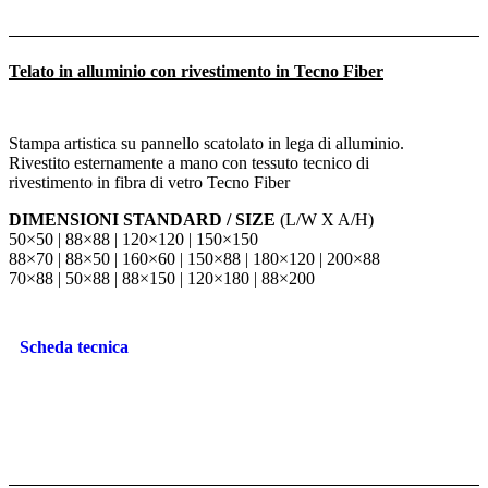
Telato in alluminio con rivestimento in Tecno Fiber
Stampa artistica su pannello scatolato in lega di alluminio.
Rivestito esternamente a mano con tessuto tecnico di
rivestimento in fibra di vetro Tecno Fiber
DIMENSIONI STANDARD / SIZE
(L/W X A/H)
50×50 | 88×88 | 120×120 | 150×150
88×70 | 88×50 | 160×60 | 150×88 | 180×120 | 200×88
70×88 | 50×88 | 88×150 | 120×180 | 88×200
Scheda tecnica