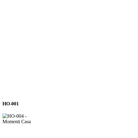
HO-
HO-001
001