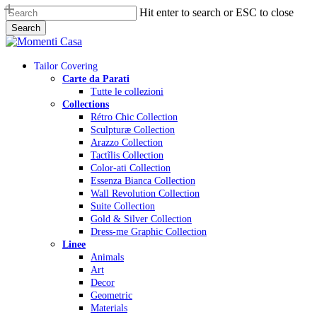
Skip
Hit enter to search or ESC to close
to
Search
main
Close
content
Search
Menu
Tailor Covering
Carte da Parati
Tutte le collezioni
Collections
Rétro Chic Collection
Sculpturæ Collection
Arazzo Collection
Tactĩlis Collection
Color-ati Collection
Essenza Bianca Collection
Wall Revolution Collection
Suite Collection
Gold & Silver Collection
Dress-me Graphic Collection
Linee
Animals
Art
Decor
Geometric
Materials