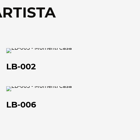
ARTISTA
Scheda tecnica
LB-
002
LB-002
LB-
006
LB-006