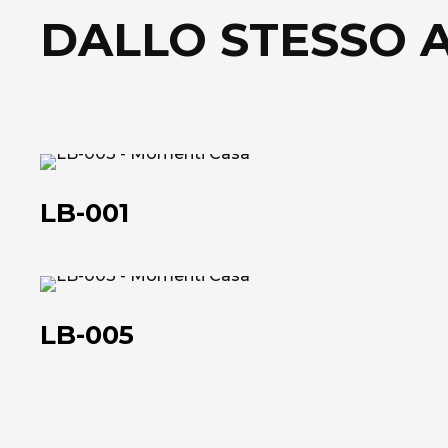
DALLO STESSO 
LB-
001
LB-001
LB-
005
LB-005