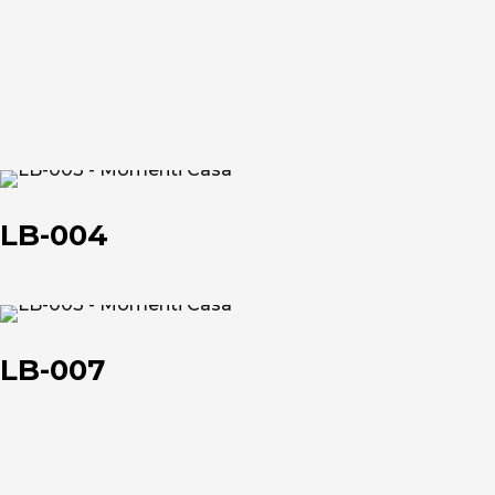
Chi siamo
LB-
L'azienda
004
LB-004
Official Showroom
Artisti e Designer
LB-
007
LB-007
Lavora con noi