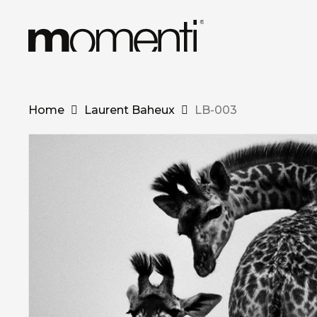
Skip
to
main
content
Home
Laurent Baheux
LB-003