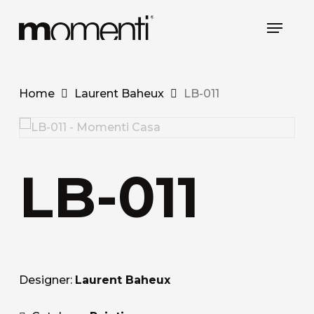
Skip
Menu
to
main
content
Home
Laurent Baheux
LB-011
LB-011
Designer:
Laurent Baheux