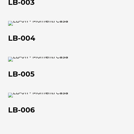
LB-003
LB-
004
LB-004
Chi siamo
LB-
005
L'azienda
LB-005
Official Showroom
Artisti e Designer
LB-
006
Lavora con noi
LB-006
Via Della Massera, 2
47016 Predappio (FC), Italy