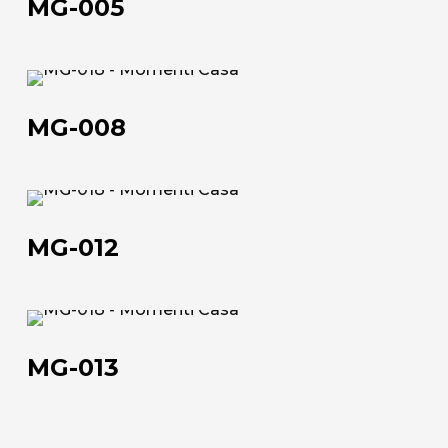
MG-005
MG-
008
MG-008
Chi siamo
MG-
012
L'azienda
MG-012
Official Showroom
Artisti e Designer
MG-
013
Lavora con noi
MG-013
Via Della Massera, 2
47016 Predappio (FC), Italy