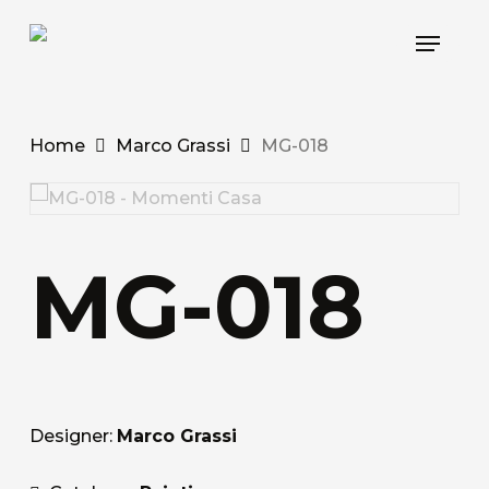
Skip
Menu
to
main
content
Home
Marco Grassi
MG-018
MG-018
Designer:
Marco Grassi