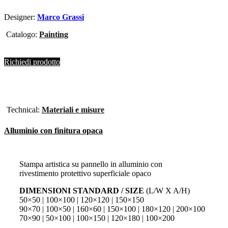
Designer:
Marco Grassi
Catalogo:
Painting
Richiedi prodotto
Technical:
Materiali e misure
Alluminio con finitura opaca
Stampa artistica su pannello in alluminio con
rivestimento protettivo superficiale opaco
DIMENSIONI STANDARD / SIZE
(L/W X A/H)
50×50 | 100×100 | 120×120 | 150×150
90×70 | 100×50 | 160×60 | 150×100 | 180×120 | 200×100
70×90 | 50×100 | 100×150 | 120×180 | 100×200