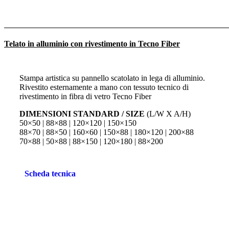
Telato in alluminio con rivestimento in Tecno Fiber
Stampa artistica su pannello scatolato in lega di alluminio.
Rivestito esternamente a mano con tessuto tecnico di
rivestimento in fibra di vetro Tecno Fiber
DIMENSIONI STANDARD / SIZE
(L/W X A/H)
50×50 | 88×88 | 120×120 | 150×150
88×70 | 88×50 | 160×60 | 150×88 | 180×120 | 200×88
70×88 | 50×88 | 88×150 | 120×180 | 88×200
Scheda tecnica