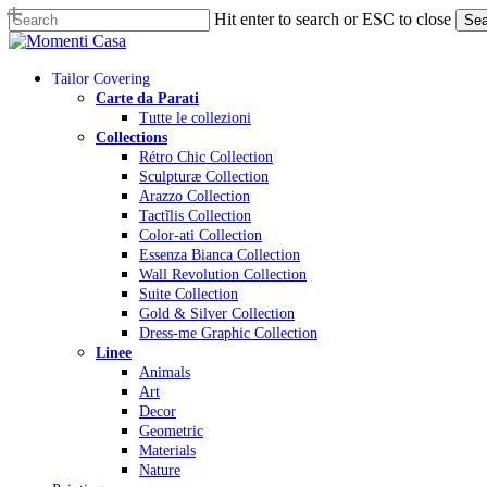
Skip
Hit enter to search or ESC to close
Sea
to
Close
main
Search
content
Menu
Tailor Covering
Carte da Parati
Tutte le collezioni
Collections
Rétro Chic Collection
Sculpturæ Collection
Arazzo Collection
Tactĩlis Collection
Color-ati Collection
Essenza Bianca Collection
Wall Revolution Collection
Suite Collection
Gold & Silver Collection
Dress-me Graphic Collection
Linee
Animals
Art
Decor
Geometric
Materials
Nature