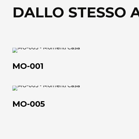
DALLO STESSO 
MO-
001
MO-001
MO-
005
MO-005