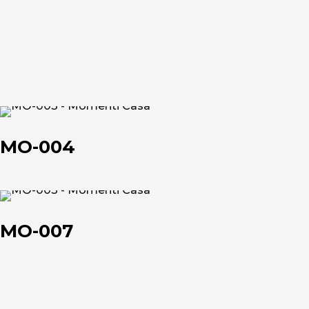
Chi siamo
MO-
L'azienda
004
MO-004
Official Showroom
Artisti e Designer
MO-
007
MO-007
Lavora con noi