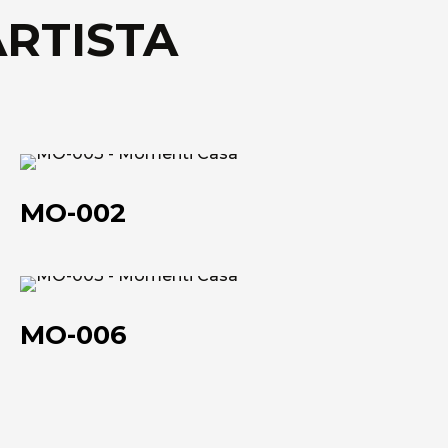
ARTISTA
Scheda tecnica
MO-
002
MO-002
MO-
006
MO-006