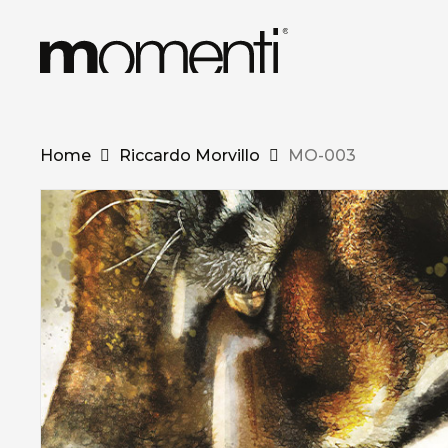
Skip
to
main
content
Home
Riccardo Morvillo
MO-003