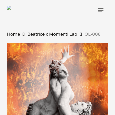
Skip
Menu
to
main
content
Home
Beatrice x Momenti Lab
OL-006