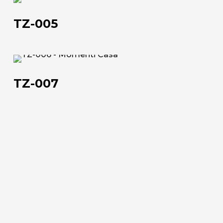
TZ-
005
Lavora con noi
TZ-005
Via Della Massera, 2
47016 Predappio (FC), Italy
TZ-
007
TZ-007
commerciale@momenti-
casa.it
+39 0543 922982