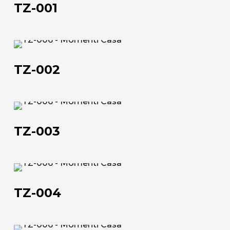
TZ-001
TZ-
002
TZ-002
TZ-
003
TZ-003
Chi siamo
TZ-
004
L'azienda
TZ-004
Official Showroom
Artisti e Designer