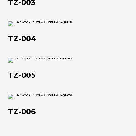
TZ-003
TZ-
004
TZ-004
Chi siamo
TZ-
005
L'azienda
TZ-005
Official Showroom
Artisti e Designer
TZ-
006
Lavora con noi
TZ-006
Via Della Massera, 2
47016 Predappio (FC), Italy