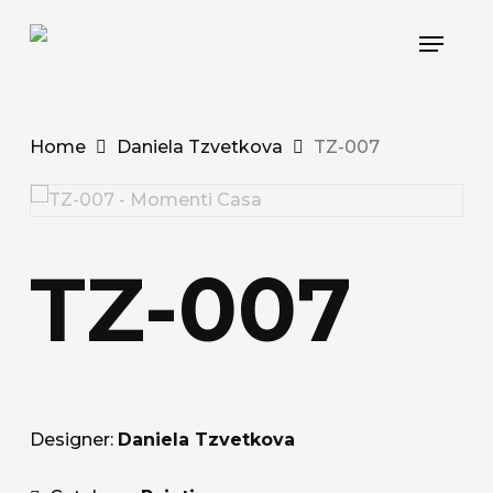
Skip
Menu
to
main
content
Home
Daniela Tzvetkova
TZ-007
TZ-007
Designer:
Daniela Tzvetkova