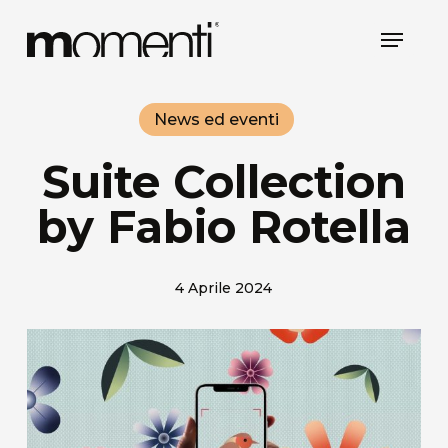
Skip
Menu
to
main
content
News ed eventi
Suite Collection
by Fabio Rotella
4 Aprile 2024