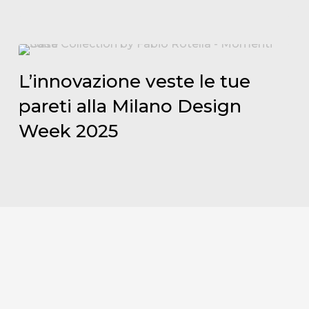
Collections
L’innovazione
veste
L’innovazione veste le tue
le
pareti alla Milano Design
tue
Week 2025
pareti
alla
Milano
Design
Week
2025