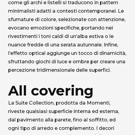
come gli archi e listelli si traducono in pattern
Chi siamo
minimalisti adatti a contesti contemporanei. Le
sfumature di colore, selezionate con attenzione,
L'azienda
evocano emozioni specifiche, portando nei
rivestimenti i toni caldi di un’alba estiva o le
Official Showroom
nuance fredde di una serata autunnale. Infine,
Artisti e Designer
l’effetto optical aggiunge un tocco di dinamicità,
sfruttando giochi di luce e ombre per creare una
Lavora con noi
percezione tridimensionale delle superfici.
Via Della Massera, 2
All covering
47016 Predappio (FC), Italy
La Suite Collection, prodotta da Momenti,
commerciale@momenti-
riveste qualsiasi superficie interna ed esterna,
casa.it
dal pavimento alla parete, fino al soffitto, ed
+39 0543 922982
ogni tipo di arredo e complemento. I decori