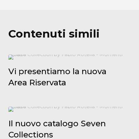
Contenuti simili
Vi
presentiamo
Vi presentiamo la nuova
la
Area Riservata
nuova
Area
Riservata
Il
nuovo
Il nuovo catalogo Seven
catalogo
Collections
Seven