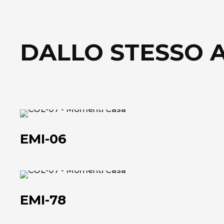
DALLO STESSO 
EMI-
06
EMI-06
EMI-
78
EMI-78