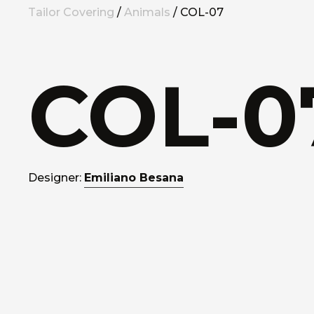
Tailor Covering
/
Animals
/ COL-07
COL-0
Designer:
Emiliano Besana