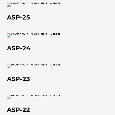
ASP-
L'azienda
25
ASP-25
Official Showroom
Artisti e Designer
ASP-
Lavora con noi
24
ASP-24
Via Della Massera, 2
47016 Predappio (FC), Italy
ASP-
23
commerciale@momenti-
ASP-23
casa.it
+39 0543 922982
ASP-
22
ASP-22