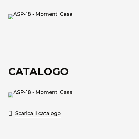
Tessuto tecnico decorativo di rivestimento in
fibra di vetro.
Acoustic Fiber
Tessuto di rivestimento tecnico Trevira CS
fonoassorbente con struttura a nido d’ape.
Sound-Absorbing Tecno Fiber
CATALOGO
Tessuto tecnico decorativo di rivestimento in
fibra di vetro accoppiato ad uno speciale velo
alveolare adatto alla fonoassorbenza.
Scopri tutti i materiali disponibili
Scarica il catalogo