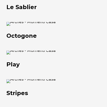
Sablier
Le Sablier
Chi siamo
Octogone
L'azienda
Octogone
Official Showroom
Artisti e Designer
Play
Lavora con noi
Play
Via Della Massera, 2
47016 Predappio (FC), Italy
Stripes
Stripes
commerciale@momenti-
casa.it