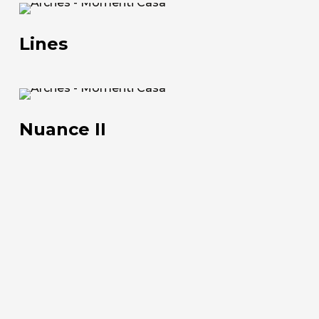
+39 0543 922982
Lines
Lines
Nuance
II
Nuance II