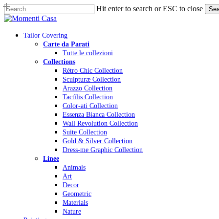
Skip
Hit enter to search or ESC to close
Sea
to
Close
main
Search
content
Menu
Tailor Covering
Carte da Parati
Tutte le collezioni
Collections
Rétro Chic Collection
Sculpturæ Collection
Arazzo Collection
Tactĩlis Collection
Color-ati Collection
Essenza Bianca Collection
Wall Revolution Collection
Suite Collection
Gold & Silver Collection
Dress-me Graphic Collection
Linee
Animals
Art
Decor
Geometric
Materials
Nature