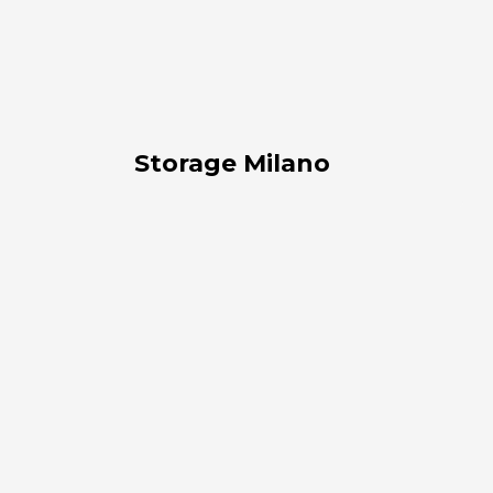
Lavora con noi
Via Della Massera, 2
47016 Predappio (FC), Italy
Storage Milano
commerciale@momenti-
casa.it
Tiziano
+39 0543 922982
Boglio