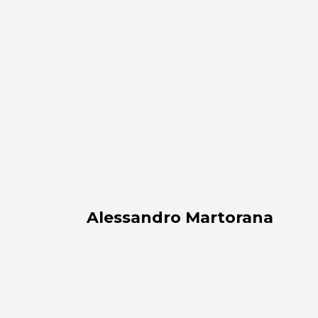
Martorana
Alessandro Martorana
Paola
Citterio