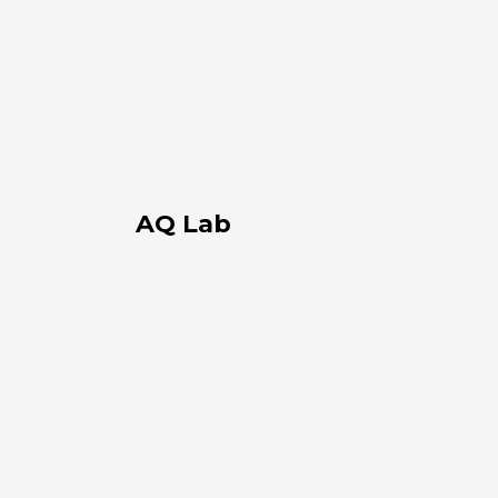
AQ Lab
Storage
Milano
Chi siamo
L'azienda
Official Showroom
Artisti e Designer