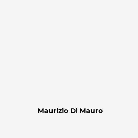
Maurizio
Di
Mauro
Maurizio Di Mauro
Alessandro