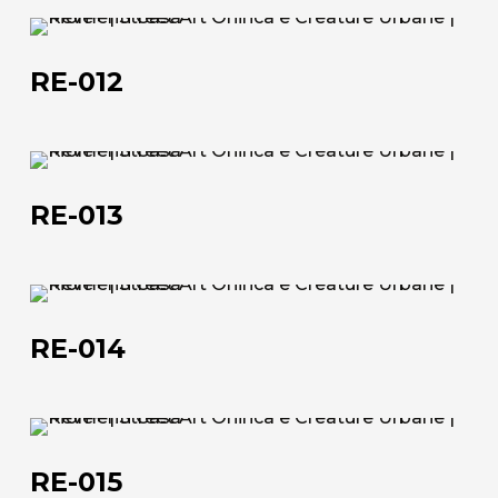
RE-
012
RE-012
RE-
013
Chi siamo
RE-013
L'azienda
RE-
Official Showroom
014
RE-014
Artisti e Designer
Lavora con noi
RE-
Via Della Massera, 2
015
RE-015
47016 Predappio (FC), Italy