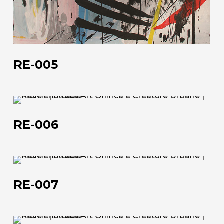
RE-005
RE-
006
RE-006
RE-
007
RE-007
RE-