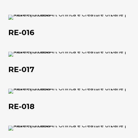
commerciale@momenti-
RE-
casa.it
016
+39 0543 922982
RE-016
RE-
017
RE-017
RE-
018
RE-018
RE-