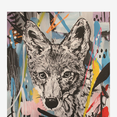
RE-
005